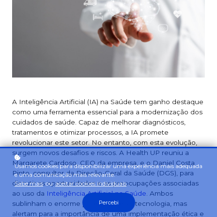
A Inteligência Artificial (IA) na Saúde tem ganho destaque
como uma ferramenta essencial para a modernização dos
cuidados de saúde. Capaz de melhorar diagnósticos,
tratamentos e otimizar processos, a IA promete
revolucionar este setor. No entanto, com esta evolução,
surgem novos desafios e riscos. A Health UP reuniu a
Margarete Cardoso, CEO da empresa, e o Daniel Costa
Usamos cookies para disponibilizar uma experiência mais adequada
Pinto, consultor da Direção-Geral da Saúde (DGS), para
e uma comunicação mais relevante.
discutir as oportunidades e as preocupações associadas
Sabe mais
ou
aceitar cookies individuais
.
ao uso da
Inteligência Artificial na Saúde
. Ambos
Percebi
sublinham o enorme potencial desta tecnologia, mas
alertam para a importância de uma implementação ética e