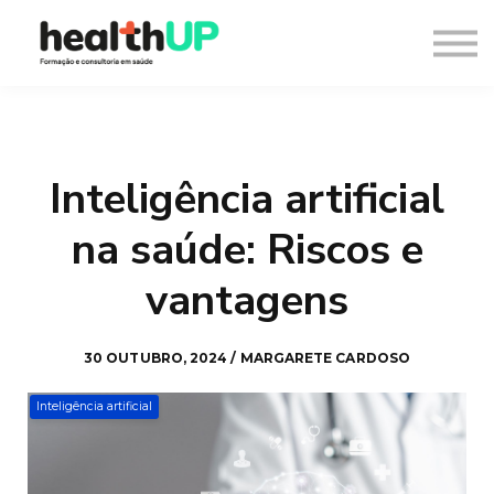
Consultoria
Blog
Recursos
Contacto
Entrar
Inteligência artificial
Registar
na saúde: Riscos e
vantagens
30 OUTUBRO, 2024 / MARGARETE CARDOSO
Inteligência artificial