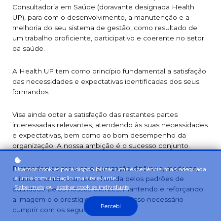
Consultadoria em Saúde (doravante designada Health
UP), para com o desenvolvimento, a manutenção e a
melhoria do seu sistema de gestão, como resultado de
um trabalho proficiente, participativo e coerente no setor
da saúde.
A Health UP tem como princípio fundamental a satisfação
das necessidades e expectativas identificadas dos seus
formandos.
Visa ainda obter a satisfação das restantes partes
interessadas relevantes, atendendo às suas necessidades
e expectativas, bem como ao bom desempenho da
organização. A nossa ambição é o sucesso conjunto.
Pretendemos ser uma organização dinâmica, moderna,
Usamos cookies para disponibilizar uma experiência mais adequada
e uma comunicação mais relevante.
criativa e ambiciosa, reconhecida pelos padrões de
Sabe mais
ou
aceitar cookies individuais
.
qualidade pelos nossos clientes, mantendo e reforçando
a imagem e o prestígio, sendo para isso necessário
Percebi
cumprir com os seguintes padrões: