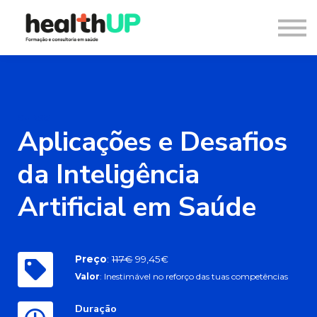
Consultoria
Blog
Recursos
Contacto
Entrar
Registar
CURSO
Aplicações e Desafios
da Inteligência
Artificial em Saúde
Preço
:
117€
99,45€
Valor
: Inestimável no reforço das tuas competências
Duração