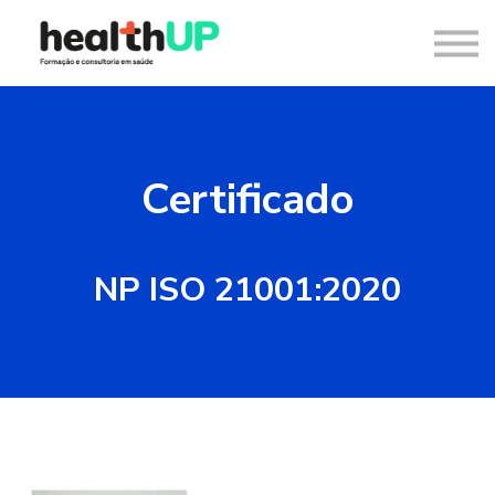
Consultoria
Blog
Recursos
Contacto
Entrar
Certificado
Registar
NP ISO 21001:2020