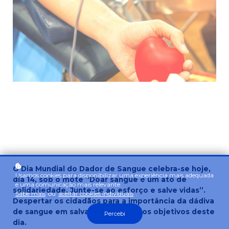
O Dia Mundial do Dador de Sangue celebra-se hoje,
Usamos cookies para disponibilizar uma experiência mais adequada
dia 14, sob o mote “Doar sangue é um ato de
e uma comunicação mais relevante.
solidariedade. Junte-se ao esforço e salve vidas”.
Sabe mais
ou
aceitar cookies individuais
.
Despertar os cidadãos para a importância da dádiva
de sangue em salvar vidas é um dos objetivos deste
Percebi
dia.