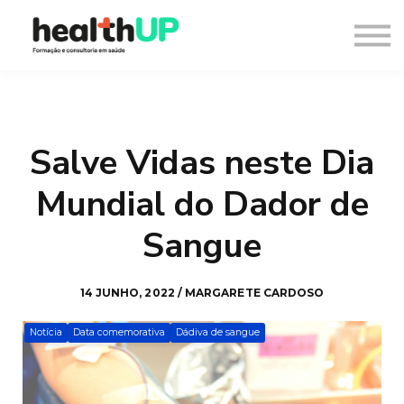
Consultoria
Blog
Recursos
Contacto
Entrar
Salve Vidas neste Dia
Registar
Mundial do Dador de
Sangue
14 JUNHO, 2022 / MARGARETE CARDOSO
Notícia
Data comemorativa
Dádiva de sangue