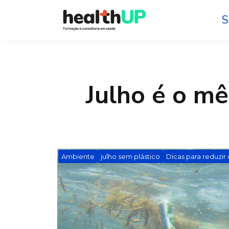
S
Julho é o mê
Ambiente
julho sem plástico
Dicas para reduzir 