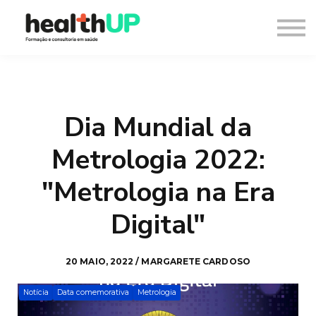
Consultoria
Blog
Recursos
Contacto
Entrar
Dia Mundial da
Registar
Metrologia 2022:
"Metrologia na Era
Digital"
20 MAIO, 2022 / MARGARETE CARDOSO
Notícia
Data comemorativa
Metrologia