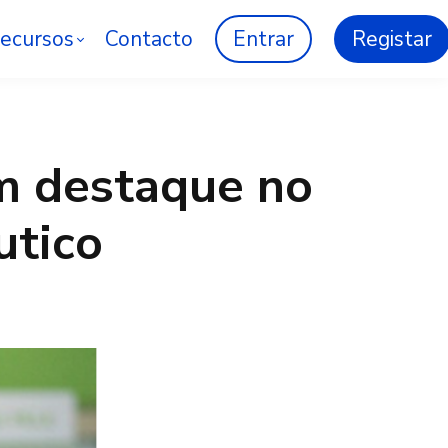
ecursos
Contacto
Entrar
Registar
m destaque no
utico