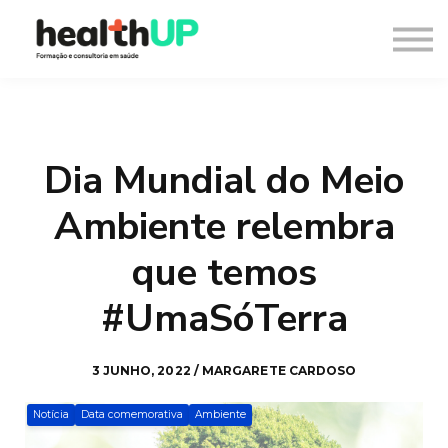
Consultoria
Blog
Recursos
Contacto
Entrar
Dia Mundial do Meio
Registar
Ambiente relembra
que temos
#UmaSóTerra
3 JUNHO, 2022 / MARGARETE CARDOSO
Notícia
Data comemorativa
Ambiente