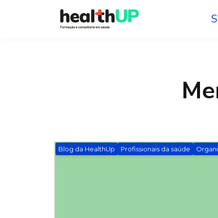
S
Me
Blog da HealthUp
Profissionais da saúde
Organi