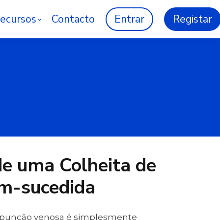
ecursos
Contacto
Entrar
Registar
e uma Colheita de
m-sucedida
 punção venosa é simplesmente