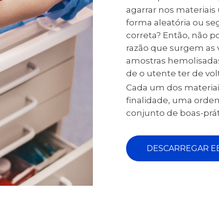
agarrar nos materiai
forma aleatória ou s
correta? Então, não po
razão que surgem as vá
amostras hemolisada
de o utente ter de vol
Cada um dos materiai
finalidade, uma orde
conjunto de boas-prát
DESCARREGAR E