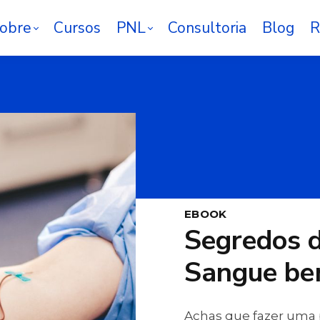
obre
Cursos
PNL
Consultoria
Blog
R
EBOOK
Segredos d
Sangue be
Achas que fazer uma