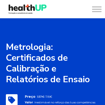
Consultoria
Blog
Recursos
Contacto
Entrar
Registar
CURSO
Metrologia:
Certificados de
Calibração e
Relatórios de Ensaio
Preço
:
137€
116€
Valor
: Inestimável no reforço das tuas competências