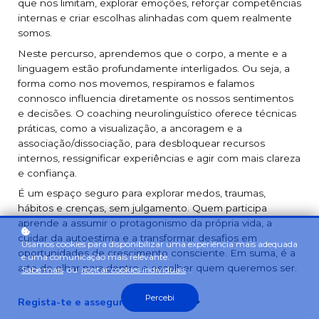
que nos limitam, explorar emoções, reforçar competências
internas e criar escolhas alinhadas com quem realmente
somos.
Neste percurso, aprendemos que o corpo, a mente e a
linguagem estão profundamente interligados. Ou seja, a
forma como nos movemos, respiramos e falamos
connosco influencia diretamente os nossos sentimentos
e decisões. O coaching neurolinguístico oferece técnicas
práticas, como a visualização, a ancoragem e a
associação/dissociação, para desbloquear recursos
internos, ressignificar experiências e agir com mais clareza
e confiança.
É um espaço seguro para explorar medos, traumas,
hábitos e crenças, sem julgamento. Quem participa
aprende a assumir o protagonismo da própria vida, a
cuidar da autoestima e a transformar desafios em
Usamos cookies para disponibilizar uma experiência mais adequada
oportunidades de crescimento consciente. Em suma, é a
e uma comunicação mais relevante.
arte de olhar para dentro e escolher quem queremos ser.
Sabe mais
ou
aceitar cookies individuais
.
Percebi
Regista-te e assegura o teu lugar