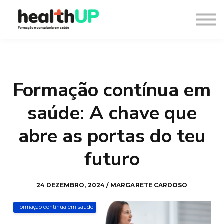
Consultoria
Blog
Recursos
Contacto
Entrar
Formação contínua em
Registar
saúde: A chave que
abre as portas do teu
futuro
24 DEZEMBRO, 2024 / MARGARETE CARDOSO
Formação contínua em saúde