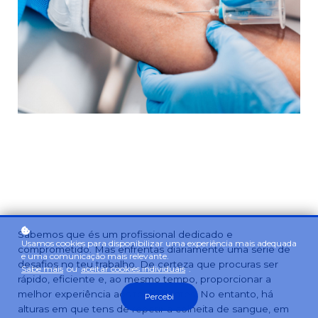
Sabemos que és um profissional dedicado e
Usamos cookies para disponibilizar uma experiência mais adequada
comprometido. Mas enfrentas diariamente uma série de
e uma comunicação mais relevante.
desafios no teu trabalho. De certeza que procuras ser
Sabe mais
ou
aceitar cookies individuais
.
rápido, eficiente e, ao mesmo tempo, proporcionar a
melhor experiência aos teus utentes. No entanto, há
Percebi
alturas em que tens de repetir a colheita de sangue, em