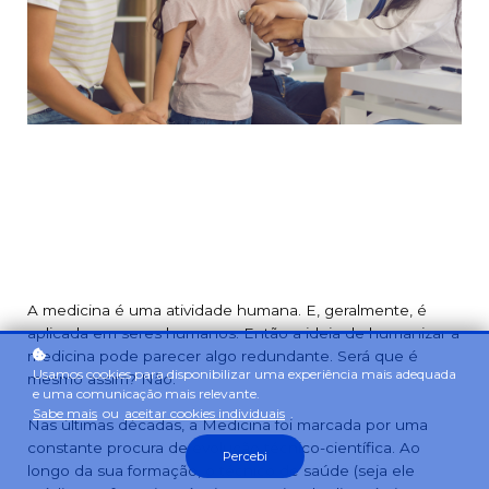
A medicina é uma atividade humana. E, geralmente, é
aplicada em seres humanos. Então a ideia de humanizar a
medicina pode parecer algo redundante. Será que é
Usamos cookies para disponibilizar uma experiência mais adequada
mesmo assim? Não.
e uma comunicação mais relevante.
Sabe mais
ou
aceitar cookies individuais
.
Nas últimas décadas, a Medicina foi marcada por uma
constante procura de evolução técnico-científica. Ao
Percebi
longo da sua formação, o técnico de saúde (seja ele