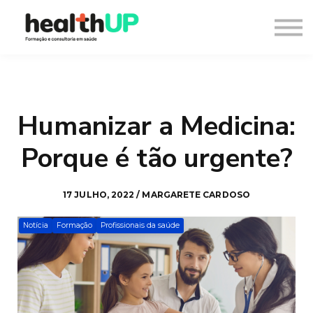
Consultoria
Blog
Recursos
Contacto
Entrar
Humanizar a Medicina:
Registar
Porque é tão urgente?
17 JULHO, 2022 / MARGARETE CARDOSO
Notícia
Formação
Profissionais da saúde