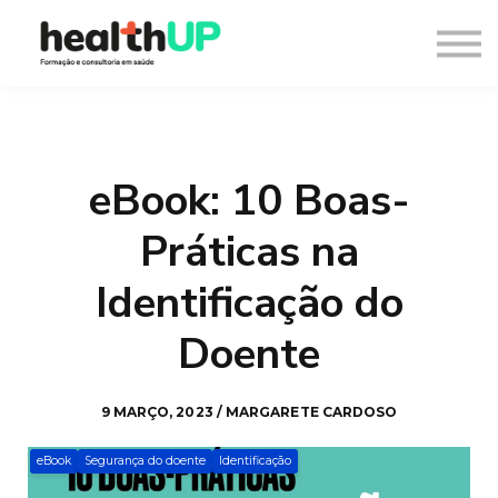
Consultoria
Blog
Recursos
Contacto
Entrar
eBook: 10 Boas-
Registar
Práticas na
Identificação do
Doente
9 MARÇO, 2023 / MARGARETE CARDOSO
eBook
Segurança do doente
Identificação