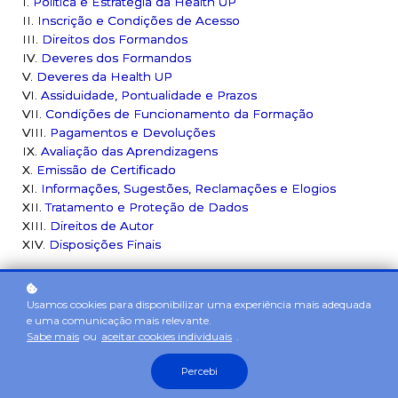
I.
Política e Estratégia da Health UP
II.
Inscrição e Condições de Acesso
III.
Direitos dos Formandos
IV.
Deveres dos Formandos
V.
Deveres da Health UP
VI.
Assiduidade, Pontualidade e Prazos
VII.
Condições de Funcionamento da Formação
VIII.
Pagamentos e Devoluções
IX.
Avaliação das Aprendizagens
X.
Emissão de Certificado
XI.
Informações, Sugestões, Reclamações e Elogios
XII.
Tratamento e Proteção de Dados
XIII.
Direitos de Autor
XIV.
Disposições Finais
Usamos cookies para disponibilizar uma experiência mais adequada
e uma comunicação mais relevante.
Sabe mais
ou
aceitar cookies individuais
.
Percebi